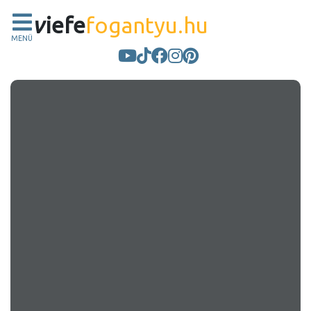
v
iefe
fogantyu.hu
MENÜ