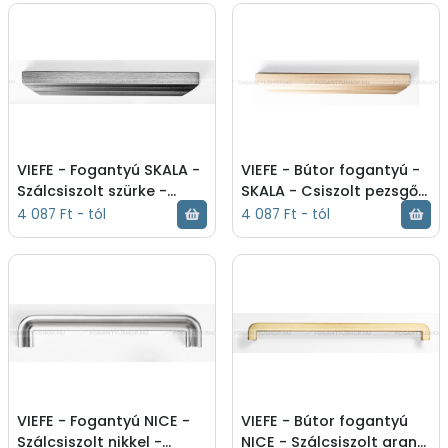
élére ültethető fém
ültethető színes fém
fogant - Ezüst inox
fogant - Fekete
(szálcsiszolt) - Bútor
szálcsiszolt - Bútor
fogantyú - 0465032L24
fogantyú - 0467128L30
VIEFE - Fogantyú SKALA -
VIEFE - Bútor fogantyú -
Szálcsiszolt szürke -
SKALA - Csiszolt pezsgő
Alumínium - Bútorajtó
L618 - Alumínium -
4 087 Ft - tól
4 087 Ft - tól
élére ültethető színes
Bútorajtó élére ültethető
fém fogantyú -
színes fém fog - - -
Szálcsiszolt szürke -
0467256L618
Fogantyú - 0467128L31
VIEFE - Fogantyú NICE -
VIEFE - Bútor fogantyú
Szálcsiszolt nikkel -
NICE - Szálcsiszolt arany