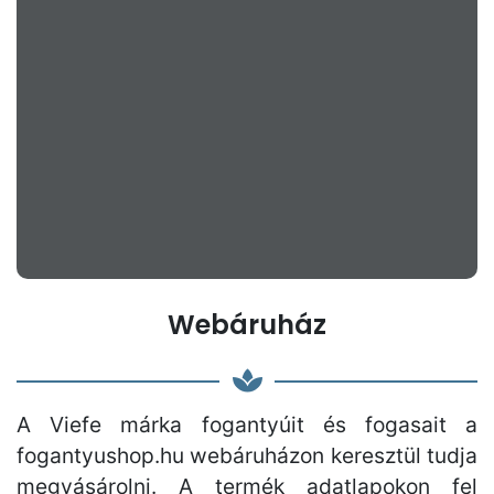
Webáruház
A Viefe márka fogantyúit és fogasait a
fogantyushop.hu webáruházon keresztül tudja
megvásárolni. A termék adatlapokon fel