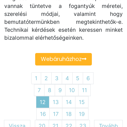
vannak tüntetve a fogantyúk méretei,
szerelési módjai, valamint hogy
bemutatótermünkben megtekinthetők-e.
Technikai kérdések esetén keressen minket
bizalommal elérhetőségeinken.
Webáruházhoz
1
2
3
4
5
6
7
8
9
10
11
12
13
14
15
16
17
18
19
Vissza
20
21
22
23
Tovább