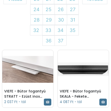
24
25
26
27
28
29
30
31
32
33
34
35
36
37
VIEFE - Bútor fogantyú
VIEFE - Bútor fogantyú
STRATT - Ezüst inox
SKALA - Fekete
(szálcsiszolt) -
szálcsiszolt - Alumínium
2 037 Ft - tól
4 087 Ft - tól
Alumínium - Bútorajtó
- Bútorajtó élére