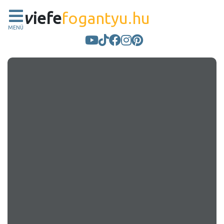
v
iefe
fogantyu.hu
MENÜ