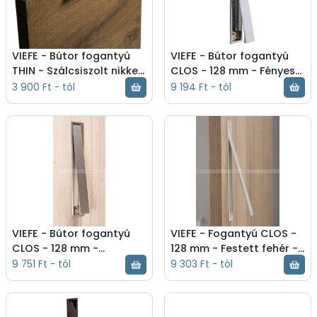
VIEFE - Bútor fogantyú
VIEFE - Bútor fogantyú
THIN - Szálcsiszolt nikkel
CLOS - 128 mm - Fényes
- Zamak fém ötvözet -
króm - Zamak fém
3 900 Ft - tól
9 194 Ft - tól
Több méretben gyártott
ötvözet - Bútorajtó
fém bútorfoga -
felületébe marható, sülly
Szálcsiszolt nikkel - Bútor
- Fényes króm - Bútor
fogantyú - 0230064Z23
fogantyú - 0235128Z01
VIEFE - Bútor fogantyú
VIEFE - Fogantyú CLOS -
CLOS - 128 mm -
128 mm - Festett fehér -
Szálcsiszolt nikkel -
Zamak fém ötvözet -
9 751 Ft - tól
9 303 Ft - tól
Zamak fém ötvözet -
Bútorajtó felületébe
Bútorajtó felületébe
marható, süllyeszt -
marhat - Szálcsiszolt
Festett fehér - Fogantyú