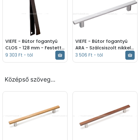
nikkel - Bútor fogantyú -
- 0235128ZM1
0235128Z23
VIEFE - Bútor fogantyú
VIEFE - Bútor fogantyú
CLOS - 128 mm - Festett
ARA - Szálcsiszolt nikkel -
fekete - Zamak fém
Zamak fém ötvözet -
9 303 Ft - tól
3 506 Ft - tól
ötvözet - Bútorajtó
Több méretben gyártott
felületébe marható, sü -
fém bútorfogan -
Festett fekete - Bútor
Szálcsiszolt nikkel - Bútor
Középső szöveg...
fogantyú - 0235128ZM2
fogantyú - 0239096L24