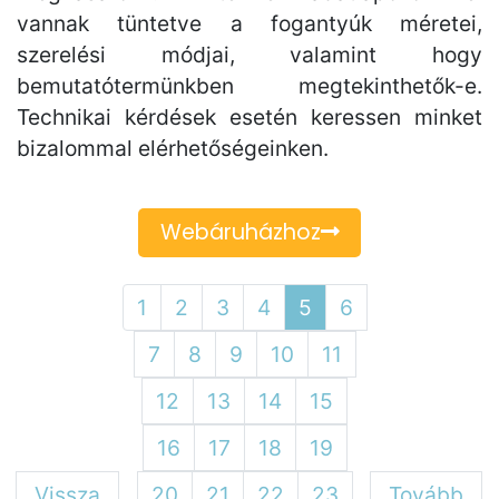
vannak tüntetve a fogantyúk méretei,
szerelési módjai, valamint hogy
bemutatótermünkben megtekinthetők-e.
Technikai kérdések esetén keressen minket
bizalommal elérhetőségeinken.
Webáruházhoz
1
2
3
4
5
6
7
8
9
10
11
12
13
14
15
16
17
18
19
Vissza
20
21
22
23
Tovább