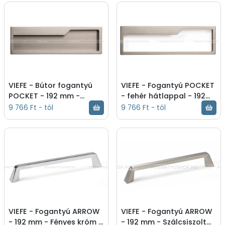
Bútorajtó élébe marható,
fém ötvözet - Bútor -
sül - Szálcsiszolt nikkel -
Fényes króm, Festett
Bútor fogantyú -
fehér - Fogantyú -
0208192Z23
0209192Z01M1
VIEFE - Bútor fogantyú
VIEFE - Fogantyú POCKET
POCKET - 192 mm -
- fehér hátlappal - 192
Szálcsiszolt nikkel -
mm - Szálcsiszolt nikkel -
9 766 Ft - tól
9 766 Ft - tól
Zamak fém ötvözet -
Festett fehér - Zamak
Bútorajtó felületébe
fém ötvözet -
marh - Szálcsiszolt nikkel
Szálcsiszolt nikkel,
- Bútor fogantyú -
Festett fehér - Fogantyú
0209192Z23
- 0209192Z23M1
VIEFE - Fogantyú ARROW
VIEFE - Fogantyú ARROW
- 192 mm - Fényes króm -
- 192 mm - Szálcsiszolt