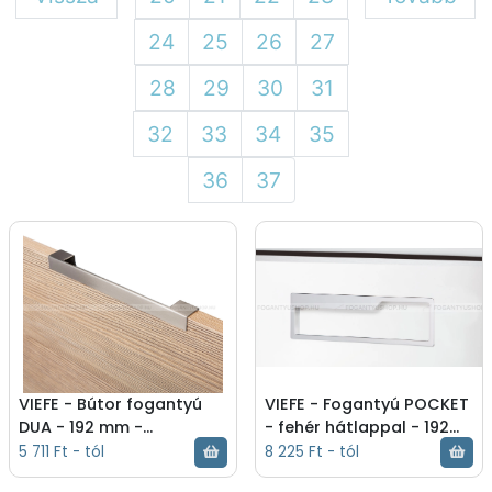
24
25
26
27
28
29
30
31
32
33
34
35
36
37
VIEFE - Bútor fogantyú
VIEFE - Fogantyú POCKET
DUA - 192 mm -
- fehér hátlappal - 192
Szálcsiszolt nikkel -
mm - Fényes króm -
5 711 Ft - tól
8 225 Ft - tól
Zamak fém ötvözet -
Festett fehér - Zamak