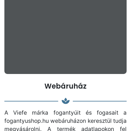
Webáruház
A Viefe márka fogantyúit és fogasait a
fogantyushop.hu webáruházon keresztül tudja
megvásárolni. A termék adatlapokon fel