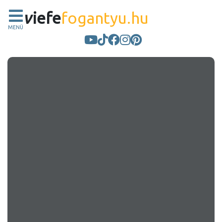
v
iefe
fogantyu.hu
MENÜ