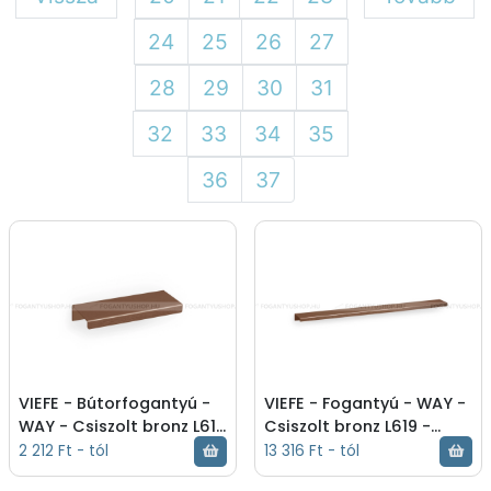
24
25
26
27
28
29
30
31
32
33
34
35
36
37
VIEFE - Bútorfogantyú -
VIEFE - Fogantyú - WAY -
WAY - Csiszolt bronz L619
Csiszolt bronz L619 -
- Alumínium - Bútorajtó
Alumínium - Bútorajtó
2 212 Ft - tól
13 316 Ft - tól
élére ültethető színes
élére ültethető színes