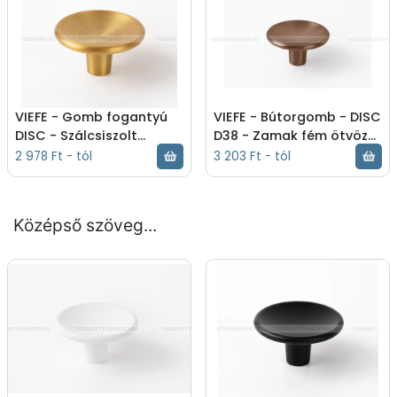
inox (szálcsiszolt) -
Gomb fogantyú -
0530038Z23
VIEFE - Gomb fogantyú
VIEFE - Bútorgomb - DISC
DISC - Szálcsiszolt
D38 - Zamak fém ötvözet
pezsgő - Zamak fém
- Színes fém
2 978 Ft - tól
3 203 Ft - tól
ötvözet - Színes fém
gombfogantyú,
gombfogantyú,
bútorgomb - - -
bútorgomb - Szálcsiszolt
0530038Z619
Középső szöveg...
pezsgő - Gomb fogantyú
- 0530038Z618