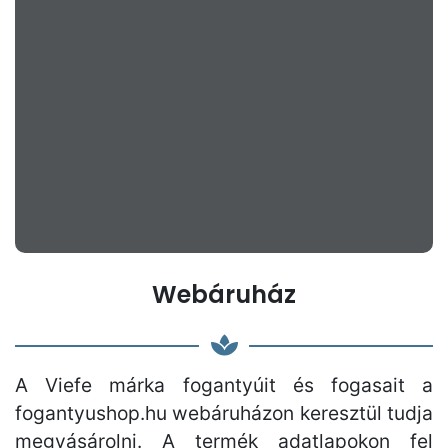
Webáruház
A Viefe márka fogantyúit és fogasait a
fogantyushop.hu webáruházon keresztül tudja
megvásárolni. A termék adatlapokon fel