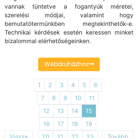
vannak tüntetve a fogantyúk méretei,
szerelési módjai, valamint hogy
bemutatótermünkben megtekinthetők-e.
Technikai kérdések esetén keressen minket
bizalommal elérhetőségeinken.
Webáruházhoz
1
2
3
4
5
6
7
8
9
10
11
12
13
14
15
16
17
18
19
Vissza
20
21
22
23
Tovább