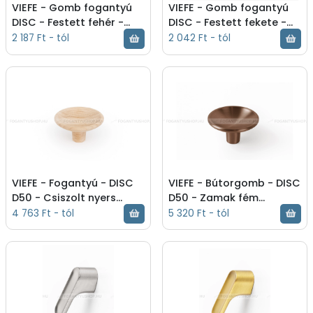
VIEFE - Gomb fogantyú
VIEFE - Gomb fogantyú
DISC - Festett fehér -
DISC - Festett fekete -
Zamak fém ötvözet -
Zamak fém ötvözet -
2 187 Ft - tól
2 042 Ft - tól
Színes fém
Színes fém
gombfogantyú,
gombfogantyú,
bútorgomb - Festett
bútorgomb - Festett
fehér - Gomb fogantyú -
fekete - Gomb fogantyú
0530038ZM1
- 0530038ZM2
VIEFE - Fogantyú - DISC
VIEFE - Bútorgomb - DISC
D50 - Csiszolt nyers
D50 - Zamak fém
tölgy W00 - Fa - Fa
ötvözet - Színes fém
4 763 Ft - tól
5 320 Ft - tól
bútorfogantyú - - -
gombfogantyú,
0530050W00
bútorgomb - - -
0530050Z619