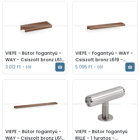
fém foganty - - -
fém fogantyú - - -
0518064L619
05181056L619
VIEFE - Bútor fogantyú -
VIEFE - Fogantyú - WAY -
WAY - Csiszolt bronz L619
Csiszolt bronz L619 -
- Alumínium - Bútorajtó
Alumínium - Bútorajtó
3 012 Ft - tól
5 095 Ft - tól
élére ültethető színes
élére ültethető színes
fém fogant - - -
fém fogantyú - - -
0518128L619
0518320L619
VIEFE - Bútor fogantyú -
VIEFE - Bútor fogantyú
WAY - Csiszolt bronz L619
RILLE - 1 furatos -