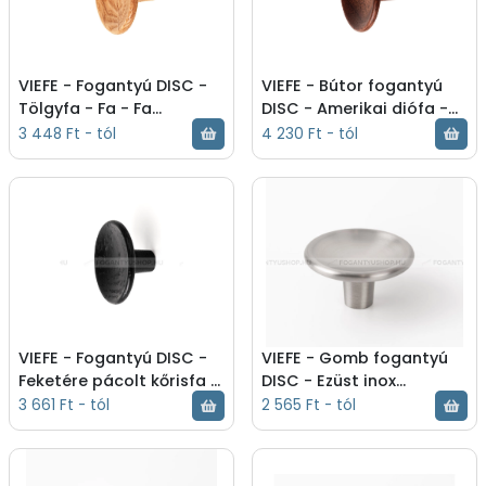
VIEFE - Fogantyú DISC -
VIEFE - Bútor fogantyú
Tölgyfa - Fa - Fa
DISC - Amerikai diófa -
bútorfogantyú - Tölgyfa
Fa - Fa bútorfogantyú -
3 448 Ft - tól
4 230 Ft - tól
- Fogantyú -
Amerikai diófa - Bútor
0530038W16
fogantyú - 0530038W17
VIEFE - Fogantyú DISC -
VIEFE - Gomb fogantyú
Feketére pácolt kőrisfa -
DISC - Ezüst inox
Fa - Fa bútorfogantyú -
(szálcsiszolt) - Zamak
3 661 Ft - tól
2 565 Ft - tól
Feketére pácolt kőrisfa -
fém ötvözet - Fém
Fogantyú - 0530038WM2
gombfogantyú,
bútorgomb (sz - Ezüst